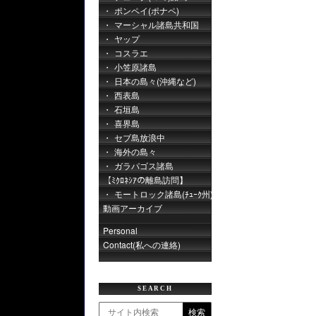
ポンペイ(ポナペ)
マーシャル諸島共和国
ヤップ
コスラエ
小笠原諸島
日本の島々(沖縄など)
西表島
石垣島
喜界島
セブ島放浪中
海外の島々
ガラパゴス諸島
【ﾐｸﾛﾈｼｱの離島訪問】
モートロック諸島(ﾁｭｰｸ州)
動画アーカイブ
Personal
Contact(私への連絡)
SEARCH
検索