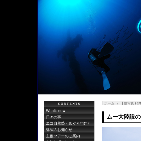
ホーム
【旅写真 (ﾐｸ
CONTENTS
What's new
ムー大陸説の
日々の事
エコ自然塾・めぐろｴｺｻﾛﾝ
講演のお知らせ
主催ツアーのご案内