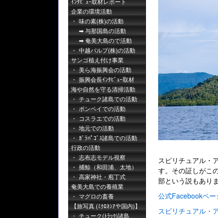
ｲﾝﾀﾋﾞｭｰ取材レポート
企業の環境活動
味の素(株)の活動
与那国島の活動
奄美大島ので活動
中越パルプ(株)の活動
サンゴ植え付け事業
美ら海振興会の活動
振興会長ｲﾝﾀﾋﾞｭｰ取材
海や自然を守る清掃活動
チューク諸島での活動
ポンペイでの活動
コスラエでの活動
地元での活動
ｶﾞﾗﾊﾟｺﾞｽ諸島での活動
行政の活動
志布志モデル視察
スピリチュアル・
捕鯨（和田浦、太地）
す。その証しがこ
高家神社・庖丁式
部という説もあり
奄美大島での養殖業
公式Facebookペー
マグロの畜養
【旅写真 (ﾐｸﾛﾈｼｱや国内)】
スピリチュアル・
チューク(ﾄﾗｯｸ)諸島