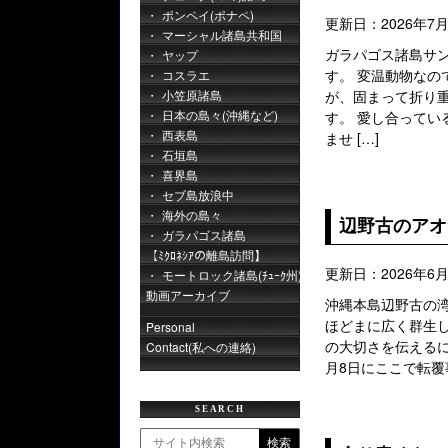
ポンペイ(ポナペ)
更新日：2026年7
マーシャル諸島共和国
ガラパゴス諸島サ
ヤップ
す。 変温動物なの
コスラエ
小笠原諸島
が、固まって折り
日本の島々(沖縄など)
す。 愛し合ってい
西表島
ませ […]
石垣島
喜界島
セブ島放浪中
海外の島々
辺野古のアオ
ガラパゴス諸島
【ﾐｸﾛﾈｼｱの離島訪問】
更新日：2026年6
モートロック諸島(ﾁｭｰｸ州)
動画アーカイブ
沖縄本島辺野古の湾
ほどまに広く群生し
Personal
の大切さを伝える
Contact(私への連絡)
月8日にここで転覆
SEARCH
検索