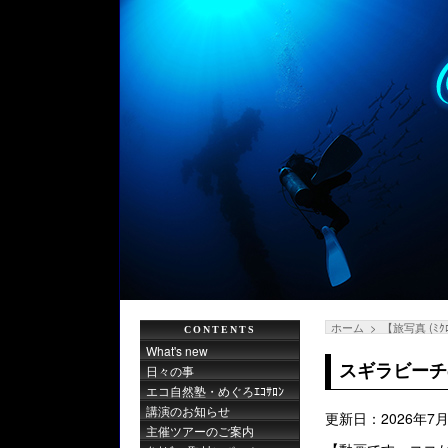
ホーム
【旅写真 (ﾐｸ
CONTENTS
What's new
スギラビーチ
日々の事
エコ自然塾・めぐろｴｺｻﾛﾝ
講演のお知らせ
更新日：2026年7月
主催ツアーのご案内