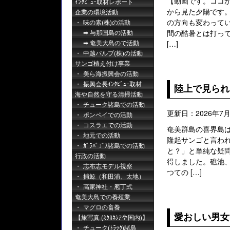
【動画です。ココか
ｲﾝﾀﾋﾞｭｰ取材レポート
から見た夕陽です
企業の環境活動
の方向も変わってい
味の素(株)の活動
与那国島の活動
間の酷暑とは打っ
奄美大島ので活動
[…]
中越パルプ(株)の活動
サンゴ植え付け事業
美ら海振興会の活動
振興会長ｲﾝﾀﾋﾞｭｰ取材
陸上で見られ
海や自然を守る清掃活動
チューク諸島での活動
更新日：2026年7月
ポンペイでの活動
コスラエでの活動
奄美群島の喜界島
地元での活動
隆起サンゴと言わ
ｶﾞﾗﾊﾟｺﾞｽ諸島での活動
と？」と単純な疑
行政の活動
得しました。礁池
志布志モデル視察
つての […]
捕鯨（和田浦、太地）
高家神社・庖丁式
奄美大島での養殖業
マグロの畜養
愛おしい男女
【旅写真 (ﾐｸﾛﾈｼｱや国内)】
チューク(ﾄﾗｯｸ)諸島