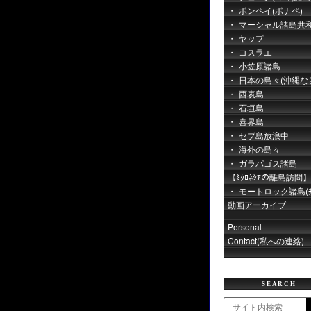
ポンペイ(ポナペ)
マーシャル諸島共
ヤップ
コスラエ
小笠原諸島
日本の島々(沖縄な
西表島
石垣島
喜界島
セブ島放浪中
海外の島々
ガラパゴス諸島
【ﾐｸﾛﾈｼｱの離島訪問】
モートロック諸島(ﾁｭ
動画アーカイブ
Personal
Contact(私への連絡)
SEARCH