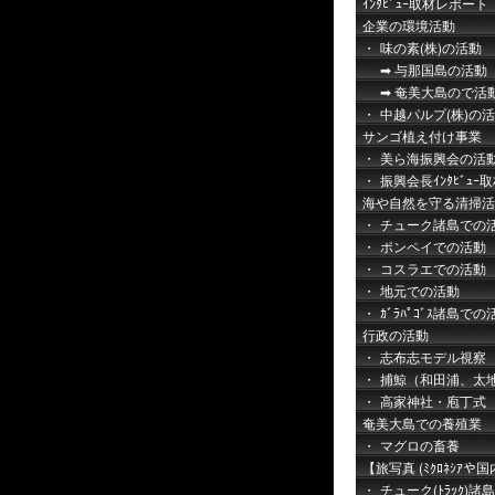
ｲﾝﾀﾋﾞｭｰ取材レポート
企業の環境活動
味の素(株)の活動
与那国島の活動
奄美大島ので活
中越パルプ(株)の
サンゴ植え付け事業
美ら海振興会の活
振興会長ｲﾝﾀﾋﾞｭｰ
海や自然を守る清掃活
チューク諸島での
ポンペイでの活動
コスラエでの活動
地元での活動
ｶﾞﾗﾊﾟｺﾞｽ諸島での
行政の活動
志布志モデル視察
捕鯨（和田浦、太
高家神社・庖丁式
奄美大島での養殖業
マグロの畜養
【旅写真 (ﾐｸﾛﾈｼｱや国
チューク(ﾄﾗｯｸ)諸島