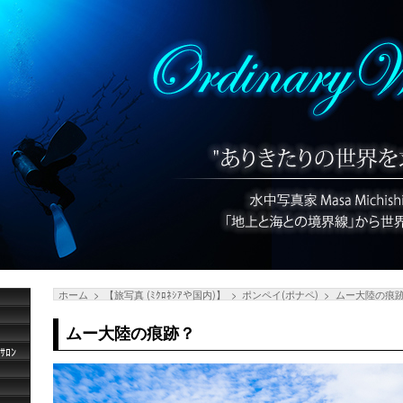
ホーム
【旅写真 (ﾐｸﾛﾈｼｱや国内)】
ポンペイ(ポナペ)
ムー大陸の痕
ムー大陸の痕跡？
ﾛﾝ