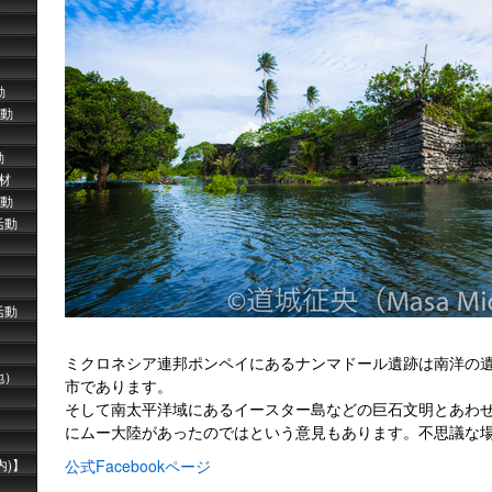
動
活動
動
取材
動
活動
活動
ミクロネシア連邦ポンペイにあるナンマドール遺跡は南洋の
地）
市であります。
そして南太平洋域にあるイースター島などの巨石文明とあわ
にムー大陸があったのではという意見もあります。不思議な
内)】
公式Facebookページ