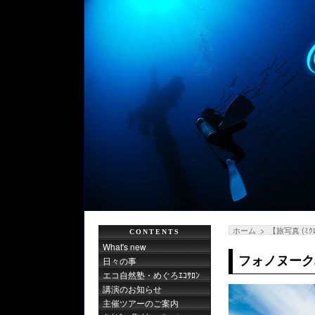
ホーム
【旅写真 (ﾐｸ
CONTENTS
What's new
フォノヌーク
日々の事
エコ自然塾・めぐろｴｺｻﾛﾝ
講演のお知らせ
主催ツアーのご案内