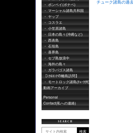
チューク諸島の過
ポンペイ(ポナペ)
マーシャル諸島共和国
ヤップ
コスラエ
小笠原諸島
日本の島々(沖縄など)
西表島
石垣島
喜界島
セブ島放浪中
海外の島々
ガラパゴス諸島
【ﾐｸﾛﾈｼｱの離島訪問】
モートロック諸島(ﾁｭｰｸ州)
動画アーカイブ
Personal
Contact(私への連絡)
SEARCH
検索