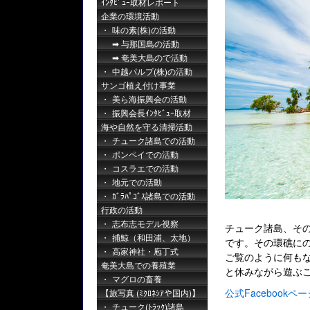
ｲﾝﾀﾋﾞｭｰ取材レポート
企業の環境活動
味の素(株)の活動
与那国島の活動
奄美大島ので活動
中越パルプ(株)の活動
サンゴ植え付け事業
美ら海振興会の活動
振興会長ｲﾝﾀﾋﾞｭｰ取材
海や自然を守る清掃活動
チューク諸島での活動
ポンペイでの活動
コスラエでの活動
地元での活動
ｶﾞﾗﾊﾟｺﾞｽ諸島での活動
行政の活動
志布志モデル視察
チューク諸島、そ
捕鯨（和田浦、太地）
です。その環礁に
高家神社・庖丁式
ご覧のように何も
奄美大島での養殖業
と休みながら遊ぶ
マグロの畜養
公式Facebookペー
【旅写真 (ﾐｸﾛﾈｼｱや国内)】
チューク(ﾄﾗｯｸ)諸島