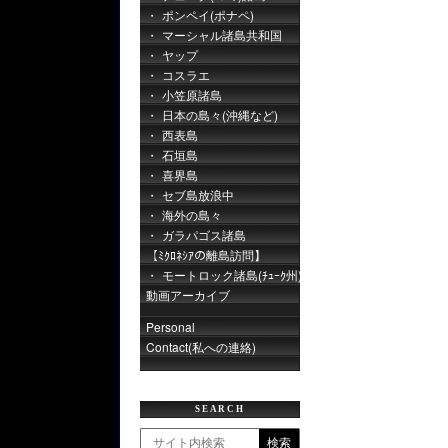
ポンペイ(ポナペ)
マーシャル諸島共和国
ヤップ
コスラエ
小笠原諸島
日本の島々(沖縄など)
西表島
石垣島
喜界島
セブ島放浪中
海外の島々
ガラパゴス諸島
【ﾐｸﾛﾈｼｱの離島訪問】
モートロック諸島(ﾁｭｰｸ州)
動画アーカイブ
Personal
Contact(私への連絡)
SEARCH
検索