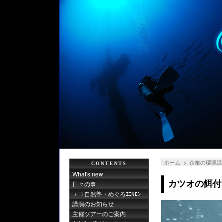
ホーム
企業の環境
CONTENTS
What's new
カツオの餌付
日々の事
エコ自然塾・めぐろｴｺｻﾛﾝ
講演のお知らせ
主催ツアーのご案内