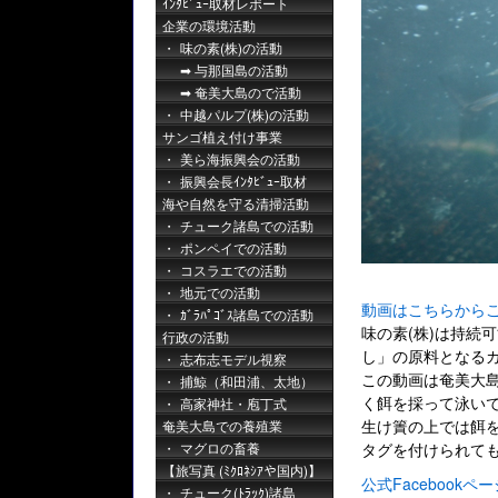
ｲﾝﾀﾋﾞｭｰ取材レポート
企業の環境活動
味の素(株)の活動
与那国島の活動
奄美大島ので活動
中越パルプ(株)の活動
サンゴ植え付け事業
美ら海振興会の活動
振興会長ｲﾝﾀﾋﾞｭｰ取材
海や自然を守る清掃活動
チューク諸島での活動
ポンペイでの活動
コスラエでの活動
地元での活動
動画はこちらから
ｶﾞﾗﾊﾟｺﾞｽ諸島での活動
味の素(株)は持続
行政の活動
し」の原料となる
志布志モデル視察
この動画は奄美大
捕鯨（和田浦、太地）
く餌を採って泳い
高家神社・庖丁式
生け簀の上では餌
奄美大島での養殖業
マグロの畜養
タグを付けられて
【旅写真 (ﾐｸﾛﾈｼｱや国内)】
公式Facebookペー
チューク(ﾄﾗｯｸ)諸島