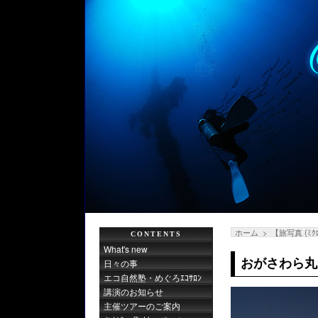
ホーム
【旅写真 (ﾐｸ
CONTENTS
What's new
おがさわら丸
日々の事
エコ自然塾・めぐろｴｺｻﾛﾝ
講演のお知らせ
主催ツアーのご案内