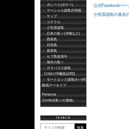
ポンペイ(ポナペ)
公式Facebookペー
マーシャル諸島共和国
小笠原諸島の過去
ヤップ
コスラエ
小笠原諸島
日本の島々(沖縄など)
西表島
石垣島
喜界島
セブ島放浪中
海外の島々
ガラパゴス諸島
【ﾐｸﾛﾈｼｱの離島訪問】
モートロック諸島(ﾁｭｰｸ州)
動画アーカイブ
Personal
Contact(私への連絡)
SEARCH
検索