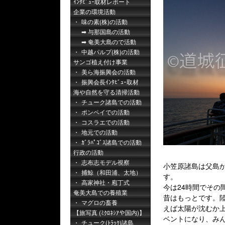
ｲﾝﾀﾋﾞｭｰ取材レポート
企業の環境活動
味の素(株)の活動
与那国島の活動
奄美大島ので活動
中越パルプ(株)の活動
サンゴ植え付け事業
美ら海振興会の活動
振興会長ｲﾝﾀﾋﾞｭｰ取材
海や自然を守る清掃活動
チューク諸島での活動
ポンペイでの活動
コスラエでの活動
地元での活動
ｶﾞﾗﾊﾟｺﾞｽ諸島での活動
行政の活動
志布志モデル視察
小笠原諸島は父島
捕鯨（和田浦、太地）
す。
高家神社・庖丁式
今は24時間でその
奄美大島での養殖業
昔はもっとです。
マグロの畜養
えば太陽が沈むか
【旅写真 (ﾐｸﾛﾈｼｱや国内)】
ベントになり、み
チューク(ﾄﾗｯｸ)諸島