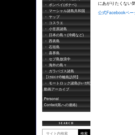
にあがりたくない
ポンペイ(ポナペ)
マーシャル諸島共和国
公式Facebookペー
ヤップ
コスラエ
小笠原諸島
日本の島々(沖縄など)
西表島
石垣島
喜界島
セブ島放浪中
海外の島々
ガラパゴス諸島
【ﾐｸﾛﾈｼｱの離島訪問】
モートロック諸島(ﾁｭｰｸ州)
動画アーカイブ
Personal
Contact(私への連絡)
SEARCH
検索