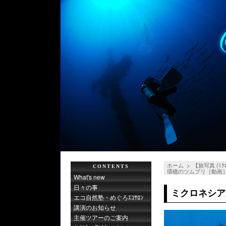
ホーム
【旅写真 (ﾐｸ
CONTENTS
環礁のツムブリ［動画
What's new
日々の事
ミクロネシア
エコ自然塾・めぐろｴｺｻﾛﾝ
講演のお知らせ
主催ツアーのご案内