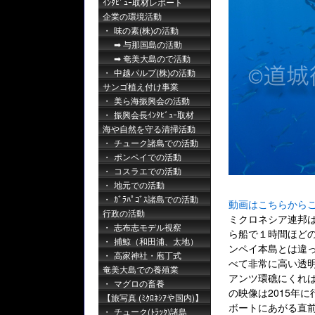
ｲﾝﾀﾋﾞｭｰ取材レポート
企業の環境活動
味の素(株)の活動
与那国島の活動
奄美大島ので活動
中越パルプ(株)の活動
サンゴ植え付け事業
美ら海振興会の活動
振興会長ｲﾝﾀﾋﾞｭｰ取材
海や自然を守る清掃活動
チューク諸島での活動
ポンペイでの活動
コスラエでの活動
地元での活動
ｶﾞﾗﾊﾟｺﾞｽ諸島での活動
動画はこちらから
行政の活動
ミクロネシア連邦
志布志モデル視察
ら船で１時間ほど
捕鯨（和田浦、太地）
ンペイ本島とは違
高家神社・庖丁式
べて非常に高い透
奄美大島での養殖業
アンツ環礁にくれ
マグロの畜養
の映像は2015年
【旅写真 (ﾐｸﾛﾈｼｱや国内)】
ボートにあがる直
チューク(ﾄﾗｯｸ)諸島