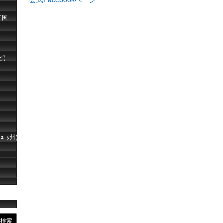
和国
ど)
ｰｸ州)
検索