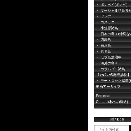
ポンペイ(ポナペ)
マーシャル諸島共
ヤップ
コスラエ
小笠原諸島
日本の島々(沖縄な
西表島
石垣島
喜界島
セブ島放浪中
海外の島々
ガラパゴス諸島
【ﾐｸﾛﾈｼｱの離島訪問】
モートロック諸島(ﾁｭ
動画アーカイブ
Personal
Contact(私への連絡)
SEARCH