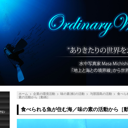
ホーム
企業の環境活動
味の素(株)の活動
与那国島の活動
食べら
素の活動から［動画］
食べられる魚が住む海／味の素の活動から［
ﾛﾝ