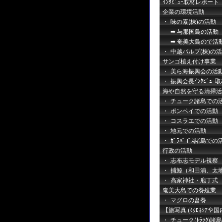
ｲﾝﾀﾋﾞｭｰ取材レポート
企業の環境活動
味の素(株)の活動
与那国島の活動
奄美大島ので活
中越パルプ(株)の
サンゴ植え付け事業
美ら海振興会の活
振興会長ｲﾝﾀﾋﾞｭｰ
海や自然を守る清掃活
チューク諸島での
ポンペイでの活動
コスラエでの活動
地元での活動
ｶﾞﾗﾊﾟｺﾞｽ諸島での
行政の活動
志布志モデル視察
捕鯨（和田浦、太
高家神社・庖丁式
奄美大島での養殖業
マグロの畜養
【旅写真 (ﾐｸﾛﾈｼｱや国
チューク(ﾄﾗｯｸ)諸島