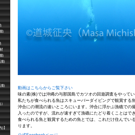
動
活動
動
取材
動
活動
活動
動画はこちらからご覧下さい
味の素(株)では沖縄の与那国島でカツオの回遊調査をやって
私たちが食べられる魚はスキューバーダイビングで観賞する
地）
沖合にの潮流の速いところにいます。沖合に浮かぶ漁礁での
入ったのですが、流れが速すぎて漁礁にたどり着くことはで
食べられる魚と観賞するための魚とでは、これだけ住んでい
ります。
内)】
公式Facebookページ