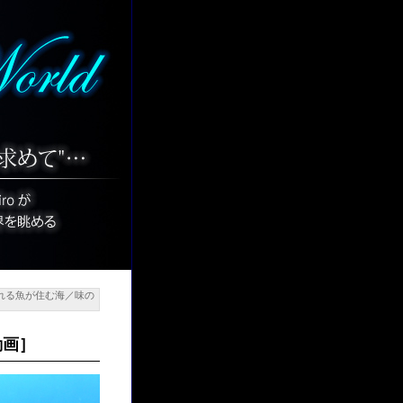
れる魚が住む海／味の
動画］