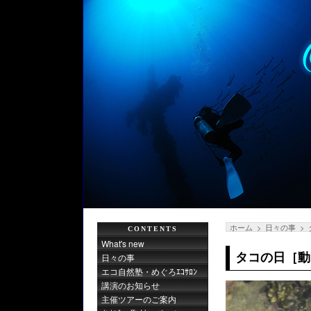
ホーム
日々の事
CONTENTS
What's new
タコの日［動
日々の事
エコ自然塾・めぐろｴｺｻﾛﾝ
講演のお知らせ
主催ツアーのご案内