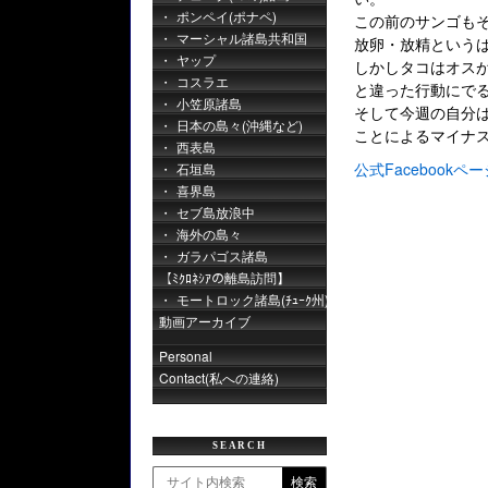
ポンペイ(ポナペ)
この前のサンゴも
マーシャル諸島共和国
放卵・放精という
ヤップ
しかしタコはオス
コスラエ
と違った行動にで
小笠原諸島
そして今週の自分
日本の島々(沖縄など)
ことによるマイナ
西表島
公式Facebookペー
石垣島
喜界島
セブ島放浪中
海外の島々
ガラパゴス諸島
【ﾐｸﾛﾈｼｱの離島訪問】
モートロック諸島(ﾁｭｰｸ州)
動画アーカイブ
Personal
Contact(私への連絡)
SEARCH
検索