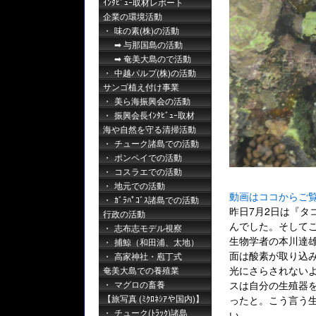
ｲﾝﾀﾋﾞｭｰ取材レポート
企業の環境活動
味の素(株)の活動
与那国島の活動
奄美大島ので活動
中越パルプ(株)の活動
サンゴ植え付け事業
美ら海振興会の活動
振興会長ｲﾝﾀﾋﾞｭｰ取材
海や自然を守る清掃活動
チューク諸島での活動
ポンペイでの活動
コスラエでの活動
地元での活動
動画はココからご
ｶﾞﾗﾊﾟｺﾞｽ諸島での活動
昨日7月2日は『タ
行政の活動
んでした。そして
志布志モデル視察
生物学者の本川達
捕鯨（和田浦、太地）
面は酸素が取り込
高家神社・庖丁式
光にさらされない
奄美大島での養殖業
マグロの畜養
スは自分の生殖器
【旅写真 (ﾐｸﾛﾈｼｱや国内)】
ったと。こう言う
チューク(ﾄﾗｯｸ)諸島
い。