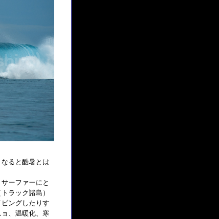
うなると酷暑とは
。サーファーにと
（トラック諸島）
イビングしたりす
ニョ、温暖化、寒