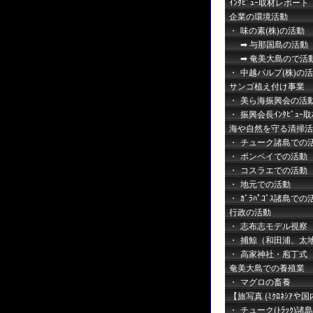
ｲﾝﾀﾋﾞｭｰ取材レポート
企業の環境活動
味の素(株)の活動
与那国島の活動
奄美大島ので活
中越パルプ(株)の
サンゴ植え付け事業
美ら海振興会の活
振興会長ｲﾝﾀﾋﾞｭｰ
海や自然を守る清掃活
チューク諸島での
ポンペイでの活動
コスラエでの活動
地元での活動
ｶﾞﾗﾊﾟｺﾞｽ諸島での
行政の活動
志布志モデル視察
捕鯨（和田浦、太
高家神社・庖丁式
奄美大島での養殖業
マグロの畜養
【旅写真 (ﾐｸﾛﾈｼｱや国
チューク(ﾄﾗｯｸ)諸島