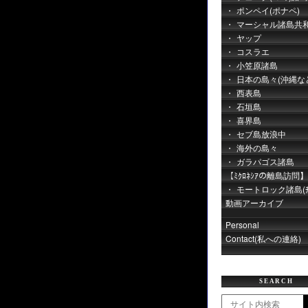
ポンペイ(ポナペ)
マーシャル諸島共
ヤップ
コスラエ
小笠原諸島
日本の島々(沖縄な
西表島
石垣島
喜界島
セブ島放浪中
海外の島々
ガラパゴス諸島
【ﾐｸﾛﾈｼｱの離島訪問】
モートロック諸島(ﾁｭ
動画アーカイブ
Personal
Contact(私への連絡)
SEARCH