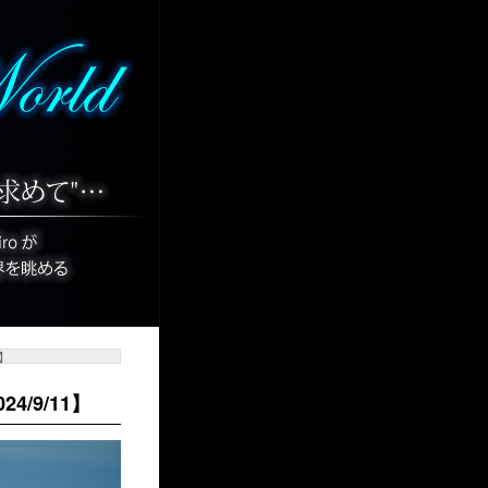
1】
/9/11】