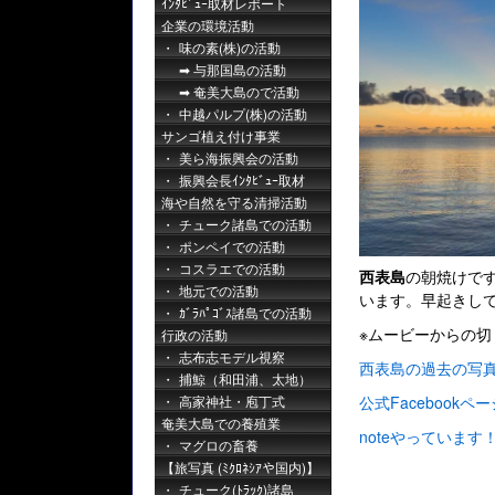
ｲﾝﾀﾋﾞｭｰ取材レポート
企業の環境活動
味の素(株)の活動
与那国島の活動
奄美大島ので活動
中越パルプ(株)の活動
サンゴ植え付け事業
美ら海振興会の活動
振興会長ｲﾝﾀﾋﾞｭｰ取材
海や自然を守る清掃活動
チューク諸島での活動
ポンペイでの活動
コスラエでの活動
西表島
の朝焼けで
地元での活動
います。早起きし
ｶﾞﾗﾊﾟｺﾞｽ諸島での活動
※ムービーからの切
行政の活動
志布志モデル視察
西表島の過去の写
捕鯨（和田浦、太地）
高家神社・庖丁式
公式Facebookペー
奄美大島での養殖業
noteやっています
マグロの畜養
【旅写真 (ﾐｸﾛﾈｼｱや国内)】
チューク(ﾄﾗｯｸ)諸島