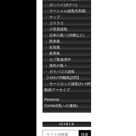
ポンペイ(ポナペ)
マーシャル諸島共和国
ヤップ
コスラエ
小笠原諸島
日本の島々(沖縄など)
西表島
石垣島
喜界島
セブ島放浪中
海外の島々
ガラパゴス諸島
【ﾐｸﾛﾈｼｱの離島訪問】
モートロック諸島(ﾁｭｰｸ州)
動画アーカイブ
Personal
Contact(私への連絡)
SEARCH
検索