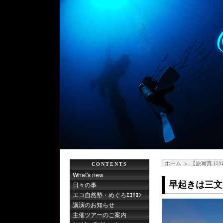
ホーム
【旅写真 (ﾐｸ
CONTENTS
What's new
早起きは三文
日々の事
エコ自然塾・めぐろｴｺｻﾛﾝ
講演のお知らせ
主催ツアーのご案内